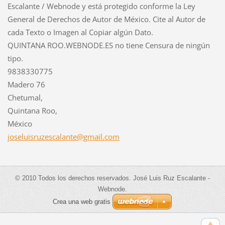
Escalante / Webnode y está protegido conforme la Ley
General de Derechos de Autor de México. Cite al Autor de
cada Texto o Imagen al Copiar algún Dato.
QUINTANA ROO.WEBNODE.ES no tiene Censura de ningún
tipo.
9838330775
Madero 76
Chetumal,
Quintana Roo,
México
joseluis
ruzescal
ante@gma
il.com
© 2010 Todos los derechos reservados. José Luis Ruz Escalante -
Webnode.
Crea una web gratis